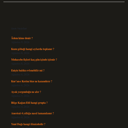
Sidebar
Son Yazılar
Âdem kime denir ?
Ağustos 9, 2026
Kuzu göbeği hangi aylarda toplanır ?
Ağustos 8, 2026
Muhasebe fişleri kaç gün içinde işlenir ?
Ağustos 8, 2026
Enişte baldız evlenebilir mi ?
Ağustos 6, 2026
Kur’an-ı Kerim bize ne kazandırır ?
Ağustos 6, 2026
Ayak yorgunluğu ne alır ?
Ağustos 5, 2026
Bilge Kağan Etil hangi grupta ?
Ağustos 4, 2026
Anestezi 4 yıllığa nasıl tamamlanır ?
Ağustos 4, 2026
Yunt Dağı hangi ilimizdedir ?