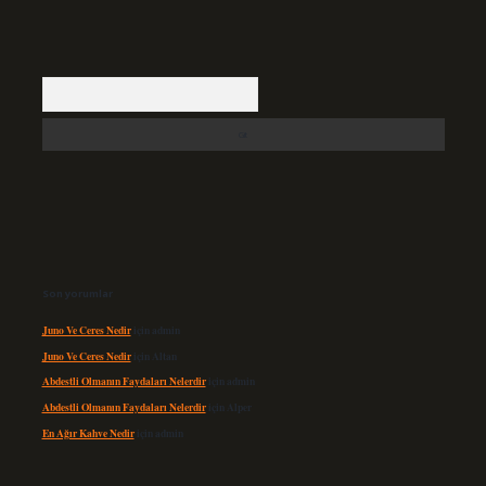
Arama
Son yorumlar
Juno Ve Ceres Nedir
için
admin
Juno Ve Ceres Nedir
için
Altan
Abdestli Olmanın Faydaları Nelerdir
için
admin
Abdestli Olmanın Faydaları Nelerdir
için
Alper
En Ağır Kahve Nedir
için
admin