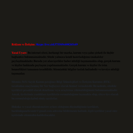
Reklam ve İletişim:
Skype: live:.cid.575569c608265c69
Yasal Uyarı:
Bu internet sitesi, herhangi bir marka, kurum veya şahıs şirketi ile hiçbir
bağlantısı bulunmamaktadır. Sitede yalnızca kendi hazırladığımız makaleler
paylaşılmaktadır. Burada yer alan içerikler haber niteliği taşımamakta olup, gerçek kurum
ve kişiler hakkında paylaşım yapılmamaktadır. Gerçek kurum ve kişiler ile isim
benzerlikleri tamamen tesadüfidir. Sitemizdeki bilgiler taslak halindedir ve tavsiye niteliği
taşımazlar.
Sitemiz, 5651 Sayılı Kanun gereğince Bilgi Teknolojileri ve İletişim Kurumu (BTK)
tarafından onaylanmış bir Yer Sağlayıcı olarak hizmet vermektedir. Bu nedenle, sitedeki
içerikleri proaktif olarak denetleme veya araştırma yükümlülüğümüz bulunmamaktadır.
Ancak, üyelerimiz yazdıkları içeriklerin sorumluluğunu taşımakta olup, siteye üye olarak
bu sorumluluğu kabul etmiş sayılırlar.
Hukuka ve yasal düzenlemelere aykırı olduğunu düşündüğünüz içerikleri,
backlinkpanelicomtr@gmail.com
adresine bildirmeniz halinde, ilgili içerikler yasal süre
içerisinde sitemizden kaldırılacaktır.