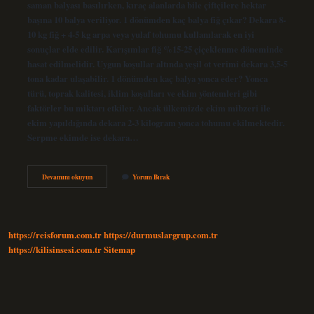
saman balyası basılırken, kıraç alanlarda bile çiftçilere hektar
başına 10 balya veriliyor. 1 dönümden kaç balya fiğ çıkar? Dekara 8-
10 kg fiğ + 4-5 kg ​​arpa veya yulaf tohumu kullanılarak en iyi
sonuçlar elde edilir. Karışımlar fiğ %15-25 çiçeklenme döneminde
hasat edilmelidir. Uygun koşullar altında yeşil ot verimi dekara 3,5-5
tona kadar ulaşabilir. 1 dönümden kaç balya yonca eder? Yonca
türü, toprak kalitesi, iklim koşulları ve ekim yöntemleri gibi
faktörler bu miktarı etkiler. Ancak ülkemizde ekim mibzeri ile
ekim yapıldığında dekara 2-3 kilogram yonca tohumu ekilmektedir.
Serpme ekimde ise dekara…
1
Devamını okuyun
Yorum Bırak
Dönümden
Kac
Balya
Cikar
https://reisforum.com.tr
https://durmuslargrup.com.tr
https://kilisinsesi.com.tr
Sitemap