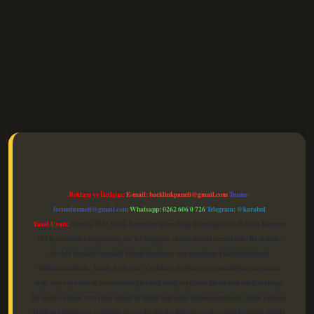
elexbet güncel
Reklam ve İletişim:
E-mail:
backlinkpaneli@gmail.com
Teams:
forumhizmeti@gmail.com
Whatsapp: 0262 606 0 726
Telegram: @karabul
Yasal Uyarı:
Sitemiz, 5651 Sayılı Kanun gereğince Bilgi Teknolojileri ve İletişim Kurumu
(BTK) tarafından onaylanmış bir Yer Sağlayıcı olarak hizmet vermektedir. Bu nedenle,
sitedeki içerikleri proaktif olarak denetleme veya araştırma yükümlülüğümüz
bulunmamaktadır. Ancak, üyelerimiz yazdıkları içeriklerin sorumluluğunu taşımakta
olup, siteye üye olarak bu sorumluluğu kabul etmiş sayılırlar. Bu internet sitesi, herhangi
bir marka, kurum veya şahıs şirketi ile hiçbir bağlantısı bulunmamaktadır. Sitede yalnızca
kendi hazırladığımız makaleler paylaşılmaktadır. Burada yer alan içerikler haber niteliği