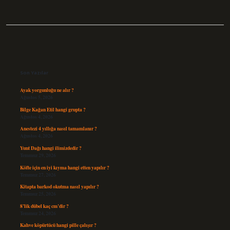
Sidebar
Son Yazılar
Ayak yorgunluğu ne alır ?
Ağustos 5, 2026
Bilge Kağan Etil hangi grupta ?
Ağustos 4, 2026
Anestezi 4 yıllığa nasıl tamamlanır ?
Ağustos 4, 2026
Yunt Dağı hangi ilimizdedir ?
Temmuz 29, 2026
Köfte için en iyi kıyma hangi etten yapılır ?
Temmuz 27, 2026
Kitapta barkod okutma nasıl yapılır ?
Temmuz 25, 2026
8’lik dübel kaç cm’dir ?
Temmuz 24, 2026
Kahve köpürtücü hangi pille çalışır ?