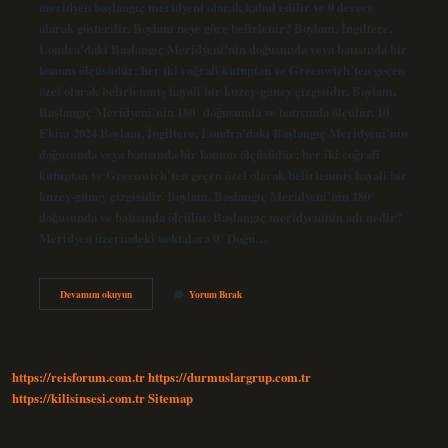
meridyen başlangıç ​​meridyeni olarak kabul edilir ve 0 derece
olarak gösterilir. Boylam neye göre belirlenir? Boylam, İngiltere,
Londra’daki Başlangıç ​​Meridyeni’nin doğusunda veya batısında bir
konum ölçüsüdür; her iki coğrafi kutuptan ve Greenwich’ten geçen
özel olarak belirlenmiş hayali bir kuzey-güney çizgisidir. Boylam,
Başlangıç ​​Meridyeni’nin 180° doğusunda ve batısında ölçülür. 10
Ekim 2024 Boylam, İngiltere, Londra’daki Başlangıç ​​Meridyeni’nin
doğusunda veya batısında bir konum ölçüsüdür; her iki coğrafi
kutuptan ve Greenwich’ten geçen özel olarak belirlenmiş hayali bir
kuzey-güney çizgisidir. Boylam, Başlangıç ​​Meridyeni’nin 180°
doğusunda ve batısında ölçülür. Başlangıç meridyeninin adı nedir?
Meridyen üzerindeki noktalara 0° Doğu…
Boylamların
Devamını okuyun
Yorum Bırak
Başlangıcı
Nedir
https://reisforum.com.tr
https://durmuslargrup.com.tr
https://kilisinsesi.com.tr
Sitemap