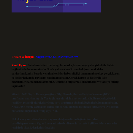
Reklam ve İletişim:
Skype: live:.cid.575569c608265c69
Yasal Uyarı:
Bu internet sitesi, herhangi bir marka, kurum veya şahıs şirketi ile hiçbir
bağlantısı bulunmamaktadır. Sitede yalnızca kendi hazırladığımız makaleler
paylaşılmaktadır. Burada yer alan içerikler haber niteliği taşımamakta olup, gerçek kurum
ve kişiler hakkında paylaşım yapılmamaktadır. Gerçek kurum ve kişiler ile isim
benzerlikleri tamamen tesadüfidir. Sitemizdeki bilgiler taslak halindedir ve tavsiye niteliği
taşımazlar.
Sitemiz, 5651 Sayılı Kanun gereğince Bilgi Teknolojileri ve İletişim Kurumu (BTK)
tarafından onaylanmış bir Yer Sağlayıcı olarak hizmet vermektedir. Bu nedenle, sitedeki
içerikleri proaktif olarak denetleme veya araştırma yükümlülüğümüz bulunmamaktadır.
Ancak, üyelerimiz yazdıkları içeriklerin sorumluluğunu taşımakta olup, siteye üye olarak
bu sorumluluğu kabul etmiş sayılırlar.
Hukuka ve yasal düzenlemelere aykırı olduğunu düşündüğünüz içerikleri,
backlinkpanelicomtr@gmail.com
adresine bildirmeniz halinde, ilgili içerikler yasal süre
içerisinde sitemizden kaldırılacaktır.