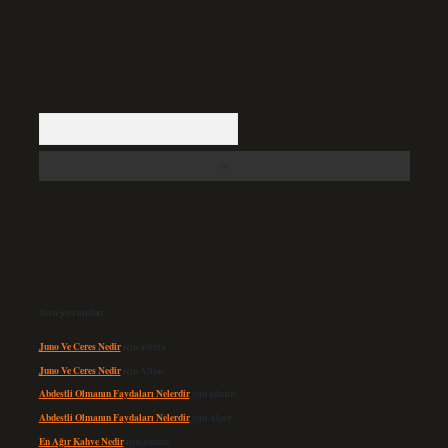
Arama
Son yorumlar
Juno Ve Ceres Nedir
için
admin
Juno Ve Ceres Nedir
için
Altan
Abdestli Olmanın Faydaları Nelerdir
için
admin
Abdestli Olmanın Faydaları Nelerdir
için
Alper
En Ağır Kahve Nedir
için
admin