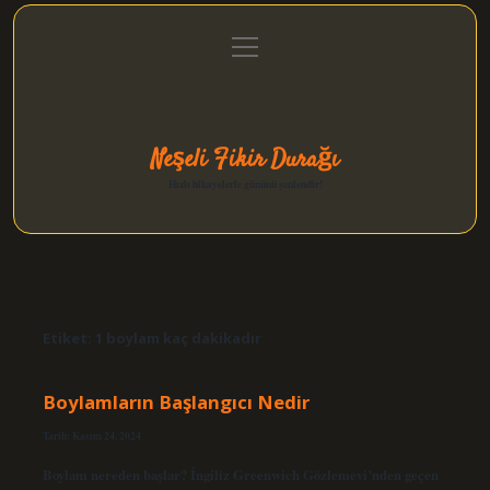
menüyü
Anasayfa
Gizlilik Politikası
Yasal Uyarı
aç
Hakkımızda
Neşeli Fikir Durağı
Hızlı hikayelerle gününü şenlendir!
Etiket:
1 boylam kaç dakikadır
Boylamların Başlangıcı Nedir
Tarih: Kasım 24, 2024
Boylam nereden başlar? İngiliz Greenwich Gözlemevi’nden geçen