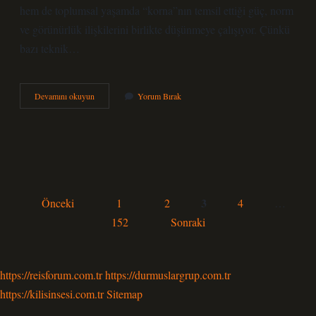
hem de toplumsal yaşamda “korna”nın temsil ettiği güç, norm
ve görünürlük ilişkilerini birlikte düşünmeye çalışıyor. Çünkü
bazı teknik…
Korna
Devamını okuyun
Yorum Bırak
nasıl
düzelir
?
Yazı
3
Önceki
1
2
4
…
sayfalaması
152
Sonraki
https://reisforum.com.tr
https://durmuslargrup.com.tr
https://kilisinsesi.com.tr
Sitemap