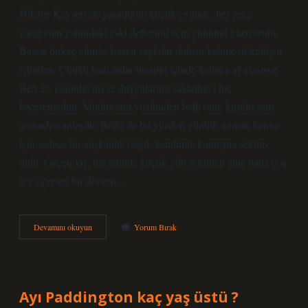
Hikâye Kayseri’de yaşadığım küçük evimde, her gece
yatağımın yanındaki eski defterimi açıp günümü yazıyorum.
Bazen birkaç cümle, bazen sayfalar dolusu kelime dökülüyor
içimden. Çünkü bazı anlar insanın içinde kalınca ağırlaşıyor.
Ben 25 yaşındayım ve duygularımı saklamayı hiç
beceremedim. Mutluysam yüzümden belli olur, kırıldıysam
sesimden anlaşılır. Belki de bu yüzden günlük tutmak benim
için sadece bir alışkanlık değil, kendimle konuşma şeklim
oldu. Geçen kış, hayatımda küçük gibi görünen ama bana çok
şey öğreten bir dönem…
Kategori
Devamını okuyun
Yorum Bırak
asistanı
ne
iş
yapar
?
Ayı Paddington kaç yaş üstü ?