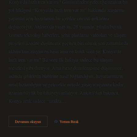
Konya’da hızlı tren var mı? Günümüzden geleceğe uzanan bir
yol hikâyesi “Konya’da hızlı tren var mı” hakkında araştırma
yapanlar için hazırlanan bu içerikte önemli noktalara
değineceğiz. Ankara’da yaşayan, 28 yaşında, günün büyük
kısmını teknoloji haberleri, şehir planlama videoları ve ulaşım
projeleri üzerine düşünerek geçiren biri olarak son zamanlarda
aklımı kurcalayan en basit ama en kritik soru şu: Konya’da
hızlı tren var mı? Bu soru ilk bakışta sadece bir ulaşım
meselesi gibi duruyor. Ama biraz derinlemesine düşününce,
aslında şehirlerin birbirine nasıl bağlandığını, hayatlarımızın
nasıl hızlandığını ve gelecekte nerede yaşayacağımıza kadar
uzanan büyük bir hikâyeyi anlatıyor. Ankara’dan bakınca,
Konya artık sadece “uzakta…
Konya’da
Devamını okuyun
Yorum Bırak
hızlı
tren