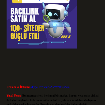
Reklam ve İletişim:
Skype: live:.cid.575569c608265c69
Yasal Uyarı:
Bu internet sitesi, herhangi bir marka, kurum veya şahıs şirketi
ile hiçbir bağlantısı bulunmamaktadır. Sitede yalnızca kendi hazırladığımız
makaleler paylaşılmaktadır. Burada yer alan içerikler haber niteliği