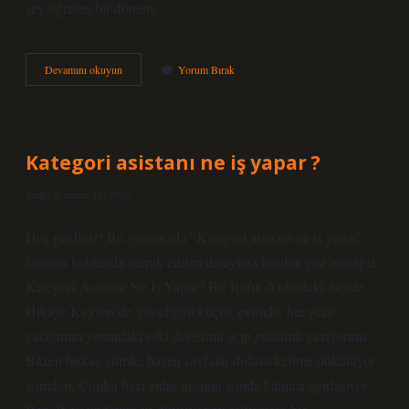
şey öğreten bir dönem…
Kategori
Devamını okuyun
Yorum Bırak
asistanı
ne
iş
yapar
?
Kategori asistanı ne iş yapar ?
Tarih: Temmuz 13, 2026
Hoş geldiniz! Bu yazımızda “Kategori asistanı ne iş yapar”
konusu hakkında merak edilen detaylara birlikte göz atacağız.
Kategori Asistanı Ne İş Yapar? Bir Rafın Ardındaki Sessiz
Hikâye Kayseri’de yaşadığım küçük evimde, her gece
yatağımın yanındaki eski defterimi açıp günümü yazıyorum.
Bazen birkaç cümle, bazen sayfalar dolusu kelime dökülüyor
içimden. Çünkü bazı anlar insanın içinde kalınca ağırlaşıyor.