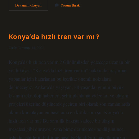
Kuyruklu
Devamını okuyun
Yorum Bırak
yıldız
nasıl
görülür
?
Konya’da hızlı tren var mı ?
Tarih: Temmuz 14, 2026
Konya’da hızlı tren var mı? Günümüzden geleceğe uzanan bir
yol hikâyesi “Konya’da hızlı tren var mı” hakkında araştırma
yapanlar için hazırlanan bu içerikte önemli noktalara
değineceğiz. Ankara’da yaşayan, 28 yaşında, günün büyük
kısmını teknoloji haberleri, şehir planlama videoları ve ulaşım
projeleri üzerine düşünerek geçiren biri olarak son zamanlarda
aklımı kurcalayan en basit ama en kritik soru şu: Konya’da
hızlı tren var mı? Bu soru ilk bakışta sadece bir ulaşım
meselesi gibi duruyor. Ama biraz derinlemesine düşününce,
aslında şehirlerin birbirine nasıl bağlandığını, hayatlarımızın