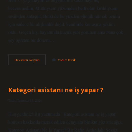
Ben 25 yaşındayım ve duygularımı saklamayı hiç
beceremedim. Mutluysam yüzümden belli olur, kırıldıysam
sesimden anlaşılır. Belki de bu yüzden günlük tutmak benim
için sadece bir alışkanlık değil, kendimle konuşma şeklim
oldu. Geçen kış, hayatımda küçük gibi görünen ama bana çok
şey öğreten bir dönem…
Kategori
Devamını okuyun
Yorum Bırak
asistanı
ne
iş
yapar
?
Kategori asistanı ne iş yapar ?
Tarih: Temmuz 13, 2026
Hoş geldiniz! Bu yazımızda “Kategori asistanı ne iş yapar”
konusu hakkında merak edilen detaylara birlikte göz atacağız.
Kategori Asistanı Ne İş Yapar? Bir Rafın Ardındaki Sessiz