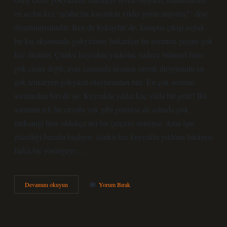
en az bir kez “acaba bir kuyruklu yıldız görür müyüm?” diye
düşünmüşsündür. Ben de Eskişehir’de, kampüs çıkışı soğuk
bir kış akşamında gökyüzüne bakarken bu sorunun peşine çok
kez düştüm. Çünkü kuyruklu yıldızlar, sadece bilimsel birer
gök cismi değil; aynı zamanda insanın merak duygusunu en
çok tetikleyen gökyüzü olaylarından biri. En çok sorulan
sorulardan biri de şu: Kuyruklu yıldız kaç yılda bir gelir? Bu
sorunun tek bir cevabı yok gibi görünse de aslında gök
mekaniği bize oldukça net bir çerçeve sunuyor. Ama işin
güzelliği burada başlıyor; çünkü her kuyruklu yıldızın hikâyesi
farklı bir yörüngeye,…
Kuyruklu
Devamını okuyun
Yorum Bırak
yıldız
nasıl
görülür
?