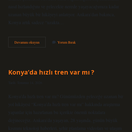
nasıl hızlandığını ve gelecekte nerede yaşayacağımıza kadar
uzanan büyük bir hikâyeyi anlatıyor. Ankara’dan bakınca,
Konya artık sadece “uzakta…
Konya’da
Devamını okuyun
Yorum Bırak
hızlı
tren
var
mı
?
Konya’da hızlı tren var mı ?
Tarih: Temmuz 14, 2026
Konya’da hızlı tren var mı? Günümüzden geleceğe uzanan bir
yol hikâyesi “Konya’da hızlı tren var mı” hakkında araştırma
yapanlar için hazırlanan bu içerikte önemli noktalara
değineceğiz. Ankara’da yaşayan, 28 yaşında, günün büyük
kısmını teknoloji haberleri, şehir planlama videoları ve ulaşım