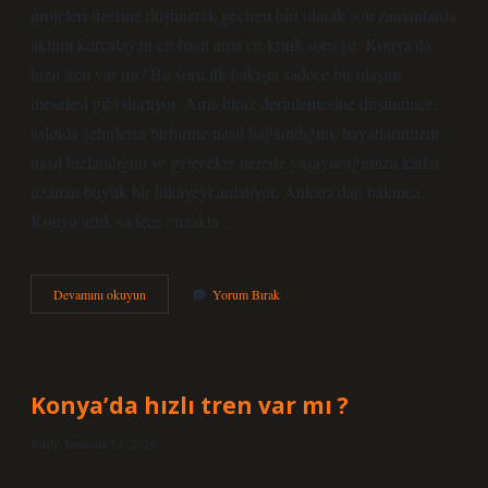
projeleri üzerine düşünerek geçiren biri olarak son zamanlarda
aklımı kurcalayan en basit ama en kritik soru şu: Konya’da
hızlı tren var mı? Bu soru ilk bakışta sadece bir ulaşım
meselesi gibi duruyor. Ama biraz derinlemesine düşününce,
aslında şehirlerin birbirine nasıl bağlandığını, hayatlarımızın
nasıl hızlandığını ve gelecekte nerede yaşayacağımıza kadar
uzanan büyük bir hikâyeyi anlatıyor. Ankara’dan bakınca,
Konya artık sadece “uzakta…
Konya’da
Devamını okuyun
Yorum Bırak
hızlı
tren
var
mı
?
Konya’da hızlı tren var mı ?
Tarih: Temmuz 14, 2026