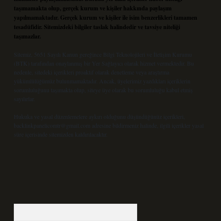
taşımamakta olup, gerçek kurum ve kişiler hakkında paylaşım
yapılmamaktadır. Gerçek kurum ve kişiler ile isim benzerlikleri tamamen
tesadüfidir. Sitemizdeki bilgiler taslak halindedir ve tavsiye niteliği
taşımazlar.
Sitemiz, 5651 Sayılı Kanun gereğince Bilgi Teknolojileri ve İletişim Kurumu
(BTK) tarafından onaylanmış bir Yer Sağlayıcı olarak hizmet vermektedir. Bu
nedenle, sitedeki içerikleri proaktif olarak denetleme veya araştırma
yükümlülüğümüz bulunmamaktadır. Ancak, üyelerimiz yazdıkları içeriklerin
sorumluluğunu taşımakta olup, siteye üye olarak bu sorumluluğu kabul etmiş
sayılırlar.
Hukuka ve yasal düzenlemelere aykırı olduğunu düşündüğünüz içerikleri,
backlinkpanelicomtr@gmail.com
adresine bildirmeniz halinde, ilgili içerikler yasal
süre içerisinde sitemizden kaldırılacaktır.
Arama