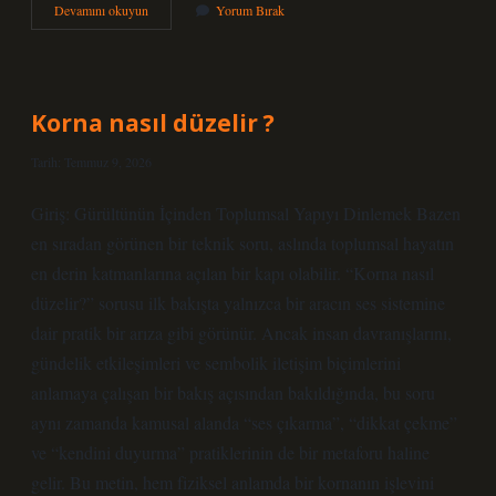
Ayı
Devamını okuyun
Yorum Bırak
Paddington
kaç
yaş
üstü
?
Korna nasıl düzelir ?
Tarih: Temmuz 9, 2026
Giriş: Gürültünün İçinden Toplumsal Yapıyı Dinlemek Bazen
en sıradan görünen bir teknik soru, aslında toplumsal hayatın
en derin katmanlarına açılan bir kapı olabilir. “Korna nasıl
düzelir?” sorusu ilk bakışta yalnızca bir aracın ses sistemine
dair pratik bir arıza gibi görünür. Ancak insan davranışlarını,
gündelik etkileşimleri ve sembolik iletişim biçimlerini
anlamaya çalışan bir bakış açısından bakıldığında, bu soru
aynı zamanda kamusal alanda “ses çıkarma”, “dikkat çekme”
ve “kendini duyurma” pratiklerinin de bir metaforu haline
gelir. Bu metin, hem fiziksel anlamda bir kornanın işlevini